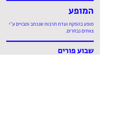
המופע
מופע בהפקת ועדת תרבות שנכתב ומבויים ע״י
צוותים נבחרים.
שבוע פורים
אירוע בהפקת צוות רב גילאי, המתפרש לאורך
שבוע שלם הכולל לינה ושלל פעילויות.
ל״ג בעומר
מפקד אש מרהיב ולילה במחנה מוסדי בהפקדת
ו.צופית.
אליפויות ספורט
כדורגל, כדורסל, כדורעף בהפקת ועדת ספורט.