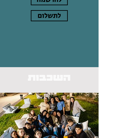
לתשלום
השכבות