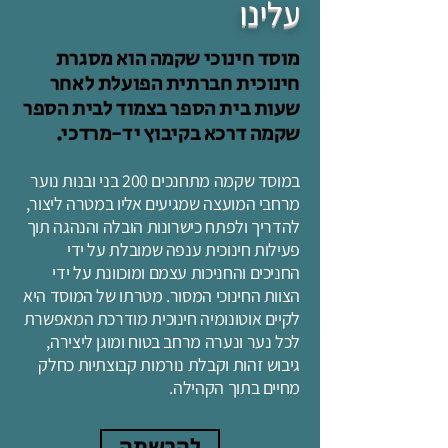
עלינו
מוסד חינוכי שקמה הוא מסגרת
חינוכית חברתית הפועלת לאחר
שעות בית הספר בצמוד לבית הספר
שקמה דרכא בקיבוץ יד-מרדכי.
במוסד שקמה מתחנכים 200 בני ובנות נוער
מרחבי המועצה שמגיעים אליו במטרה ליצור,
להדריך ולפתח כישרונות הובלה והנהגה תוך
פעילות חינוכית ענפה שמובלת על ידי
החניכים והחניכות עצמם ומוכוונת על ידי
הצוות החינוכי המסור. מטרתו של המוסד היא
לקיים אוטונומיה חינוכית מודרכת המאפשרת
לכל נער ונערה מרחב בטוח ומוגן ליצירה,
גיבוש זהות וקבלת נורמות קבוצתיות כחלק
מחיים בתוך הקהילה.
להרשמה